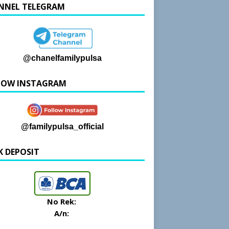
NNEL TELEGRAM
@chanelfamilypulsa
LOW INSTAGRAM
@familypulsa_official
K DEPOSIT
No Rek:
A/n: