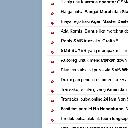
1 chip untuk
semua operator
GSM
Harga pulsa
Sangat Murah
dan
Sta
Biaya registrasi
Agen Master Deal
Ada
Komisi Bonus
jika merekrut do
Reply SMS
transaksi
Gratis
!!
SMS BUYER
yang merupakan fitur
Autoreg
untuk mendaftarkan downli
Bisa transaksi isi pulsa via
SMS Wha
Dukungan penuh costumer care vi
Transaksi isi ulang yang
Aman
dan
Transaksi pulsa online
24 jam Non 
Fasilitas paralel No Handphone, 
Produk pulsa elektrik
lebih lengkap