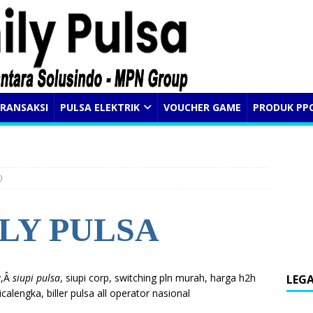
RANSAKSI
PULSA ELEKTRIK
VOUCHER GAME
PRODUK PP
0
LY PULSA
y,Â
siupi pulsa
, siupi corp, switching pln murah, harga h2h
LEG
calengka, biller pulsa all operator nasional