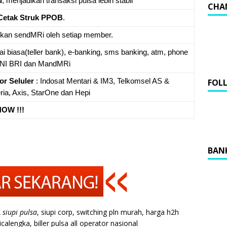
u
, menjadikan transaksi pulsa lebih stabil
CHA
Cetak Struk PPOB
.
ukan sendMRi oleh setiap member.
nai biasa(teller bank), e-banking, sms banking, atm, phone
 BNI BRI dan MandMRi
FOL
or Seluler
: Indosat Mentari & IM3, Telkomsel AS &
eria, Axis, StarOne dan Hepi
OW !!!
BAN
Â
siupi pulsa
, siupi corp, switching pln murah, harga h2h
calengka, biller pulsa all operator nasional