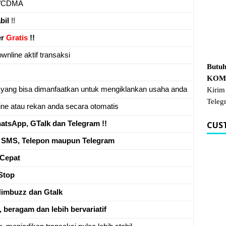
/CDMA
bil
!!
er
Gratis
!!
wnline aktif transaksi
Butuh
KOM.
 yang bisa dimanfaatkan untuk mengiklankan usaha anda
Kirim
Teleg
ne atau rekan anda secara otomatis
CUS
tsApp, GTalk dan Telegram !!
a
SMS, Telepon maupun Telegram
Cepat
Stop
Nimbuzz dan Gtalk
, beragam dan lebih bervariatif