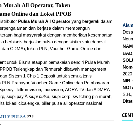
sa Murah All Operator, Token
ame Online dan Loket PPOB
stributor
Pulsa Murah All Operato
r yang bergerak dalam
Alam
ah berpengalaman dan berjasa dalam membangun
Desa
hteraan bagi masyarakat dengan memberikan kesempatan
Ngun
a berbisnis berjualan
pulsa dengan sistim satu deposit
NAM
 dan CDMA),
Token PLN, Voucher Game Online dan
BAD
SOL
ent untuk Bisnis ataupun pemakaian sendiri Pulsa Murah
Nomo
an PPOB Terlengkap dan Termurah dibawah management
2020
gan Sistem 1 Chip 1 Deposit untuk semua jenis
NIB 
ken PLN Prabayar, Voucher Game Online dan Pembayaran
NOT
Speedy, Telkomvision, Indovision, AORA TV dan ADMRA
S.H.,
rp, siupi pay,Â
siupi pulsa
, siupi corp, switching pln murah,
Dite
 lokasi cicalengka, biller pulsa all operator nasional
CEN
MILY PULSA
???
?