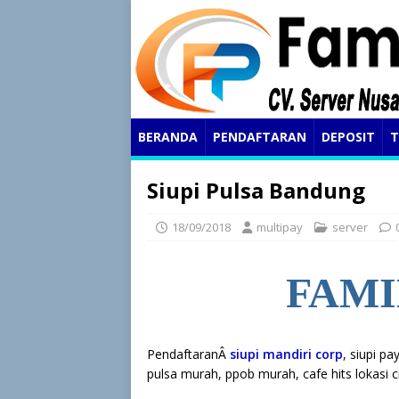
BERANDA
PENDAFTARAN
DEPOSIT
T
Siupi Pulsa Bandung
18/09/2018
multipay
server
FAMI
PendaftaranÂ
siupi mandiri corp
, siupi pa
pulsa murah, ppob murah, cafe hits lokasi ci