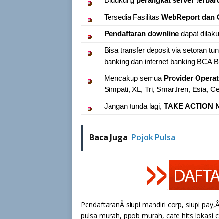
Didukung
perangkat server terbar
Tersedia Fasilitas
WebReport dan 
Pendaftaran downline
dapat dilak
Bisa transfer deposit via setoran tu
banking dan internet banking BCA
Mencakup semua
Provider Operat
Simpati, XL, Tri, Smartfren, Esia, C
Jangan tunda lagi,
TAKE ACTION N
Baca Juga
Pojok Pulsa
PendaftaranÂ siupi mandiri corp, siupi pay,
pulsa murah, ppob murah, cafe hits lokasi ci