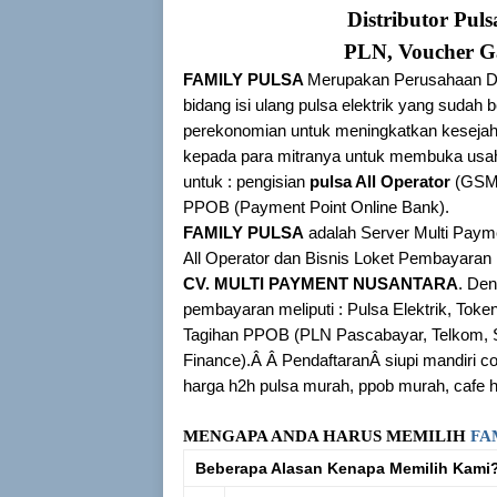
Distributor Pul
PLN, Voucher G
FAMILY PULSA
Merupakan Perusahaan Di
bidang isi ulang pulsa elektrik yang sud
perekonomian untuk meningkatkan keseja
kepada para mitranya untuk membuka usah
untuk : pengisian
pulsa All Operator
(GSM
PPOB (Payment Point Online Bank).
FAMILY PULSA
adalah Server Multi Paym
All Operator dan Bisnis Loket Pembayar
CV. MULTI PAYMENT NUSANTARA
. Den
pembayaran meliputi : Pulsa Elektrik, To
Tagihan PPOB (PLN Pascabayar, Telkom, 
Finance).Â Â PendaftaranÂ siupi mandiri co
harga h2h pulsa murah, ppob murah, cafe hits
MENGAPA ANDA HARUS MEMILIH
FA
Beberapa Alasan Kenapa Memilih Kami