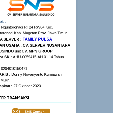
at :
 Nguntoronadi RT24
RW04 Kec.
toronadi Kab. Magetan Prov. Jawa Timur
FAMILY PULSA
A SERVER :
AN USAHA :
CV. SERVER NUSANTARA
USINDO
unit
CV. MPN GROUP
r SK :
AHU-0059415-AH.01.14 Tahun
:
0294010150471
ARIS :
Donny Novariyanto Kurniawan,
 M.Kn.
tapkan :
27 Oktober 2020
TER TRANSAKSI