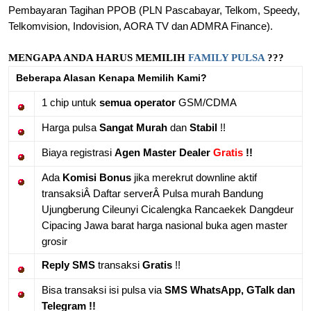
Pembayaran Tagihan PPOB (PLN Pascabayar, Telkom, Speedy,
Telkomvision, Indovision, AORA TV dan ADMRA Finance).
MENGAPA ANDA HARUS MEMILIH
FAMILY PULSA
???
Beberapa Alasan Kenapa Memilih Kami?
1 chip untuk
semua operator
GSM/CDMA
Harga pulsa
Sangat Murah
dan
Stabil
!!
Biaya registrasi
Agen Master Dealer
Gratis
!!
Ada
Komisi Bonus
jika merekrut downline aktif
transaksiÂ Daftar serverÂ Pulsa murah Bandung
Ujungberung Cileunyi Cicalengka Rancaekek Dangdeur
Cipacing Jawa barat harga nasional buka agen master
grosir
Reply SMS
transaksi
Gratis
!!
Bisa transaksi isi pulsa via
SMS WhatsApp, GTalk dan
Telegram !!