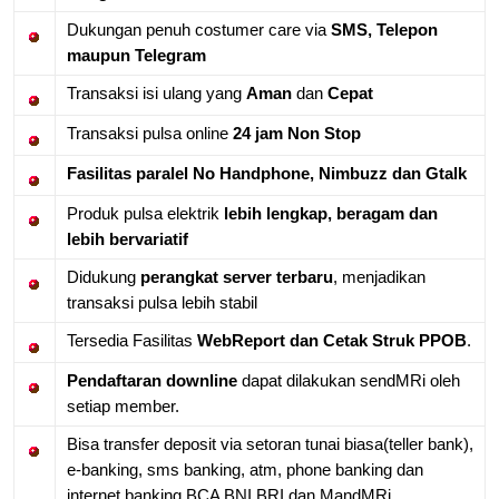
Dukungan penuh costumer care via
SMS, Telepon
maupun Telegram
Transaksi isi ulang yang
Aman
dan
Cepat
Transaksi pulsa online
24 jam Non Stop
Fasilitas paralel No Handphone, Nimbuzz dan Gtalk
Produk pulsa elektrik
lebih lengkap, beragam dan
lebih bervariatif
Didukung
perangkat server terbaru
, menjadikan
transaksi pulsa lebih stabil
Tersedia Fasilitas
WebReport dan Cetak Struk PPOB
.
Pendaftaran downline
dapat dilakukan sendMRi oleh
setiap member.
Bisa transfer deposit via setoran tunai biasa(teller bank),
e-banking, sms banking, atm, phone banking dan
internet banking BCA BNI BRI dan MandMRi