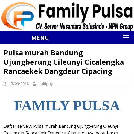
MENU
Pulsa murah Bandung
Ujungberung Cileunyi Cicalengka
Rancaekek Dangdeur Cipacing
15/09/2018
multipay
FAMILY PULSA
Daftar serverÂ Pulsa murah Bandung Ujungberung Cileunyi
Cicalengka Rancaekek Dangdeur Cipacing Jawa barat harga