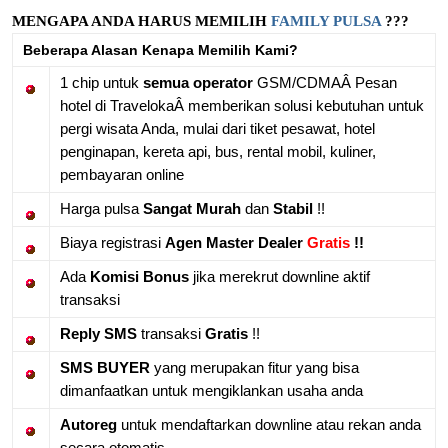
MENGAPA ANDA HARUS MEMILIH
FAMILY PULSA
???
Beberapa Alasan Kenapa Memilih Kami?
1 chip untuk
semua operator
GSM/CDMAÂ Pesan
hotel di TravelokaÂ memberikan solusi kebutuhan untuk
pergi wisata Anda, mulai dari tiket pesawat, hotel
penginapan, kereta api, bus, rental mobil, kuliner,
pembayaran online
Harga pulsa
Sangat Murah
dan
Stabil
!!
Biaya registrasi
Agen Master Dealer
Gratis
!!
Ada
Komisi Bonus
jika merekrut downline aktif
transaksi
Reply SMS
transaksi
Gratis
!!
SMS BUYER
yang merupakan fitur yang bisa
dimanfaatkan untuk mengiklankan usaha anda
Autoreg
untuk mendaftarkan downline atau rekan anda
secara otomatis