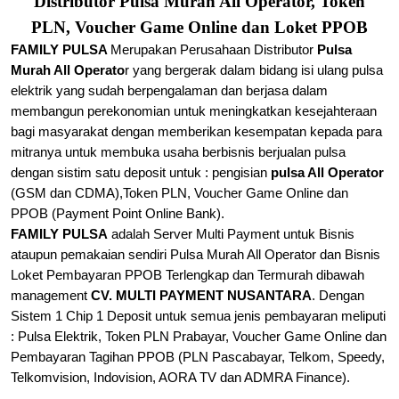
Distributor Pulsa Murah All Operator, Token
PLN, Voucher Game Online dan Loket PPOB
FAMILY PULSA
Merupakan Perusahaan Distributor
Pulsa
Murah All Operato
r yang bergerak dalam bidang isi ulang pulsa
elektrik yang sudah berpengalaman dan berjasa dalam
membangun perekonomian untuk meningkatkan kesejahteraan
bagi masyarakat dengan memberikan kesempatan kepada para
mitranya untuk membuka usaha berbisnis berjualan
pulsa
dengan sistim satu deposit untuk : pengisian
pulsa All Operator
(GSM dan CDMA),
Token PLN, Voucher Game Online dan
PPOB (Payment Point Online Bank).
FAMILY PULSA
adalah Server Multi Payment untuk Bisnis
ataupun pemakaian sendiri Pulsa Murah All Operator dan Bisnis
Loket Pembayaran PPOB Terlengkap dan Termurah dibawah
management
CV. MULTI PAYMENT NUSANTARA
. Dengan
Sistem 1 Chip 1 Deposit untuk semua jenis pembayaran meliputi
: Pulsa Elektrik, Token PLN Prabayar, Voucher Game Online dan
Pembayaran Tagihan PPOB (PLN Pascabayar, Telkom, Speedy,
Telkomvision, Indovision, AORA TV dan ADMRA Finance).